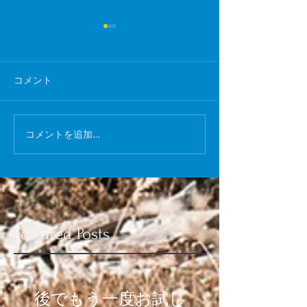
オーダースーツ
今日はお休みだっ
ツをオーダーメイ
コメント
iPhone6s
やらいろいろやっ
た！ 完成が待ち
(*^_^*) 帰りは
コメントを追加…
よって古着屋で買
ターペッパー買っ
した。 今日の夜
ヤルホスト行ってき
Featured Posts
後でもう一度お試し