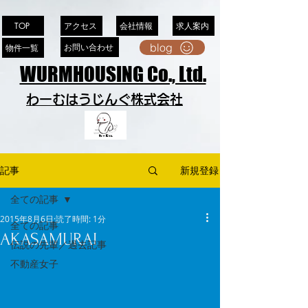
アクセス
会社情報
求人案内
TOP
blog
お問い合わせ
物件一覧
WURMHOUSING Co., Ltd.
わーむはうじんぐ株式会社
記事
新規登録
全ての記事
2015年8月6日
読了時間: 1分
全ての記事
AKASAMURAI
伝説の先輩／過去記事
不動産女子