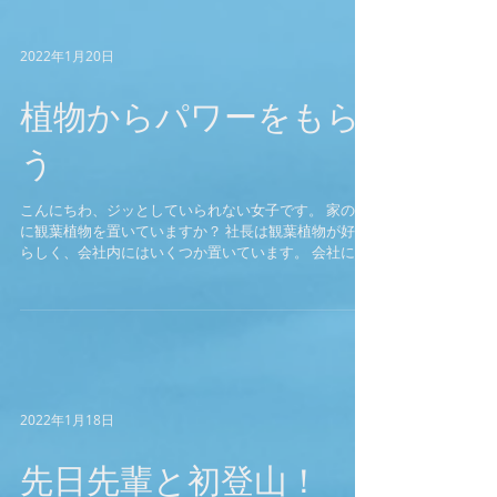
2022年1月20日
植物からパワーをもら
う
こんにちわ、ジッとしていられない女子です。 家の中
に観葉植物を置いていますか？ 社長は観葉植物が好き
らしく、会社内にはいくつか置いています。 会社に来
ると集中力が高まり頑張ろう！と思うんですよね。
（えー それは観葉植物のおかげ？ 先日、お休みの日に
ここへ行ってきました。 ↓...
2022年1月18日
先日先輩と初登山！