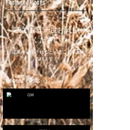
Featured Posts
後でもう一度お試し
ください
記事が公開されると、ここに表示
されます。
Recent Posts
GW