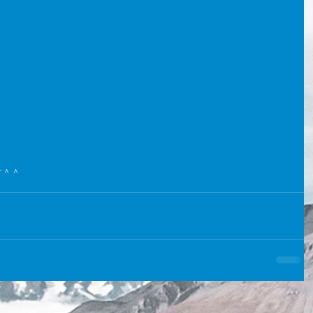
。
！
す＾＾