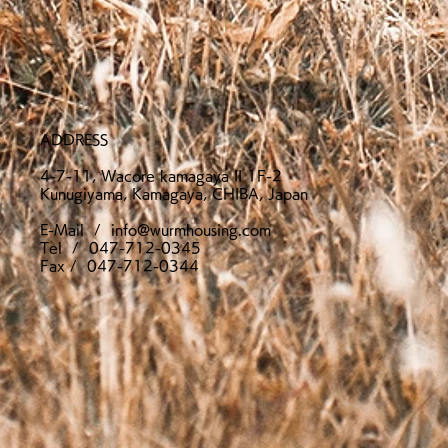
ADDRESS
4-7-11, Wacore kamagaya II 1F-2
Kunugiyama, Kamagaya, CHIBA, Japan
E-Mail /
info@wurmhousing.com
Tel / 047-712-0345
​Fax / 047-712-0344