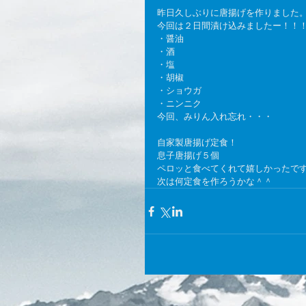
昨日久しぶりに唐揚げを作りました
今回は２日間漬け込みましたー！！
・醤油
・酒
・塩
・胡椒
・ショウガ
・ニンニク
今回、みりん入れ忘れ・・・
自家製唐揚げ定食！
息子唐揚げ５個
ペロッと食べてくれて嬉しかったで
次は何定食を作ろうかな＾＾