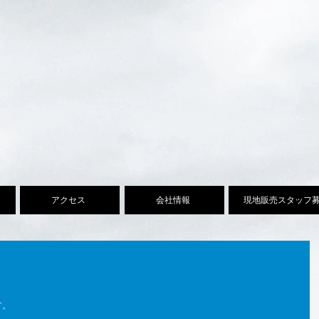
MHOUSING Co., Ltd
わーむはうじんぐ株
アクセス
会社情報
現地販売スタッフ
す。