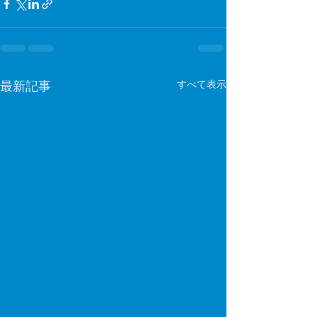
最新記事
すべて表示