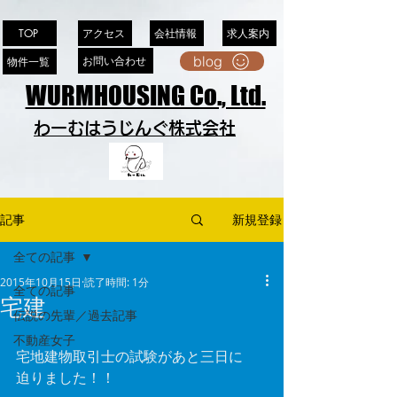
アクセス
会社情報
求人案内
TOP
blog
お問い合わせ
物件一覧
WURMHOUSING Co., Ltd.
わーむはうじんぐ株式会社
記事
新規登録
全ての記事
2015年10月15日
読了時間: 1分
全ての記事
宅建
伝説の先輩／過去記事
不動産女子
宅地建物取引士の試験があと三日に 
迫りました！！ 