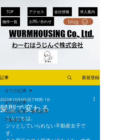
アクセス
会社情報
求人案内
TOP
blog
お問い合わせ
物件一覧
WURMHOUSING Co., Ltd.
わーむはうじんぐ株式会社
記事
新規登録
全ての記事
2022年10月4日
読了時間: 1分
全ての記事
髪型で変わる
伝説の先輩／過去記事
こんにちは。
不動産女子
ジッとしていられない不動産女子で
す。