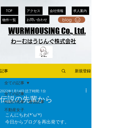
アクセス
会社情報
求人案内
TOP
blog
お問い合わせ
物件一覧
WURMHOUSING Co., Ltd.
わーむはうじんぐ株式会社
記事
新規登録
全ての記事
2022年1月14日
読了時間: 1分
全ての記事
伝説の先輩から
伝説の先輩／過去記事
不動産女子
こんにちわ(*'ω'*)
今日からブログを再出発です。