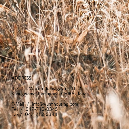
ADDRESS
4-7-11, Wacore kamagaya II 1F-2
Kunugiyama, Kamagaya, CHIBA, Japan
E-Mail /
info@wurmhousing.com
Tel / 047-712-0345
​Fax / 047-712-0344