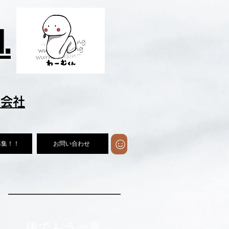
.
​不動産女子ブログ
​更新中＾＾
式会社
募集！！
お問い合わせ
Featured Posts
後でもう一度