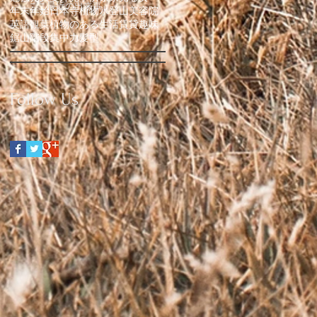
ここ最近の出来事
年末年始
日本寺
植物
氷
登山
美容院
英語
観葉植物のある生活
賃貸
趣味
鋸山
階段
集中力
髪型
Follow Us