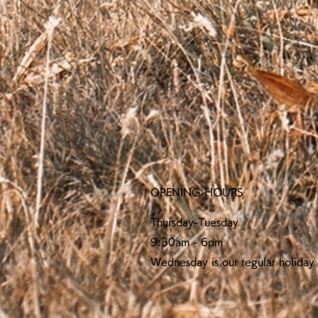
OPENING HOURS
Thursday-Tuesday
9:30am - 6pm
Wednesday is our regular holiday