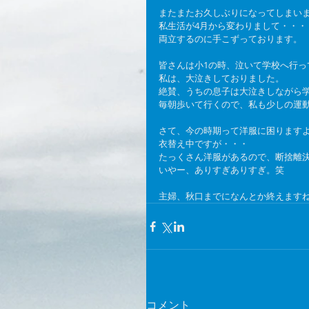
またまたお久しぶりになってしまい
私生活が4月から変わりまして・・・
両立するのに手こずっております。
皆さんは小1の時、泣いて学校へ行っ
私は、大泣きしておりました。
絶賛、うちの息子は大泣きしながら
毎朝歩いて行くので、私も少しの運
さて、今の時期って洋服に困ります
衣替え中ですが・・・
たっくさん洋服があるので、断捨離
いやー、ありすぎありすぎ。笑
主婦、秋口までになんとか終えます
コメント